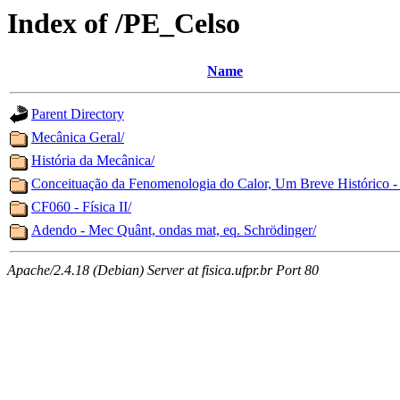
Index of /PE_Celso
Name
Parent Directory
Mecânica Geral/
História da Mecânica/
Conceituação da Fenomenologia do Calor, Um Breve Histórico -
CF060 - Física II/
Adendo - Mec Quânt, ondas mat, eq. Schrödinger/
Apache/2.4.18 (Debian) Server at fisica.ufpr.br Port 80